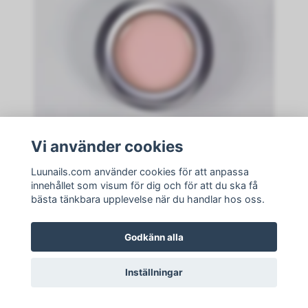
Vi använder cookies
Luunails.com använder cookies för att anpassa
innehållet som visum för dig och för att du ska få
Till produkten
bästa tänkbara upplevelse när du handlar hos oss.
Almond Nude - Låg Viskositet 15g
Slutsåld
Godkänn alla
Inställningar