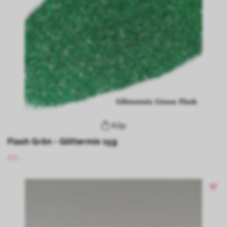
Köp
Flash Grön - Glittermix 15g
89:-