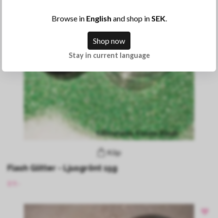
Browse in
English
and shop in
SEK
.
Shop now
Stay in current language
Köp
Flash Glitter - Ljusgrönt 15g
89:-