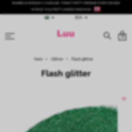
SNABB LEVERANS 1-3 DAGAR - FRAKT FRITT ORDRAR ÖVER 500 SEK
NORGE TULLFRITT UNDER 3000 NOK
SEK
0
Hem
Glitter
Flash glitter
Flash glitter