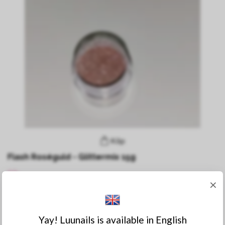
Köp
Flash Roséguld - Glittermix 15g
89:-
×
Yay! Luunails is available in English