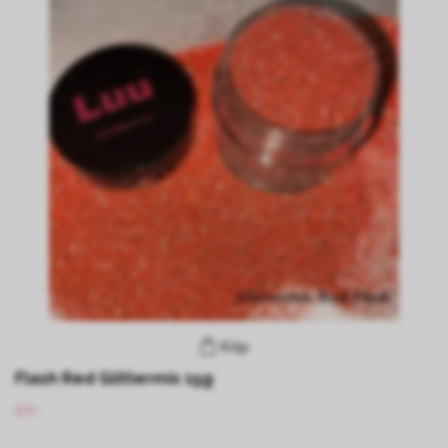
Köp
Flash Red Glittermix 15g
89:-