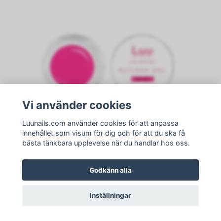
Vi använder cookies
Luunails.com använder cookies för att anpassa
innehållet som visum för dig och för att du ska få
bästa tänkbara upplevelse när du handlar hos oss.
Köp
Godkänn alla
Neon Pink - Låg Viskositet 15g
155:-
Inställningar