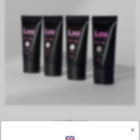
GELFÄRGER
×