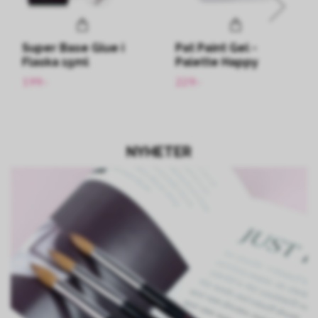
Super Base Glue i
Pat Paint Gel -
Flaska 15ml
Palette Happy
199:-
229:-
NYHETER