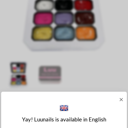
Pat Paint Gel - Palette Happy
×
229:-
Yay! Luunails is available in English
I lager