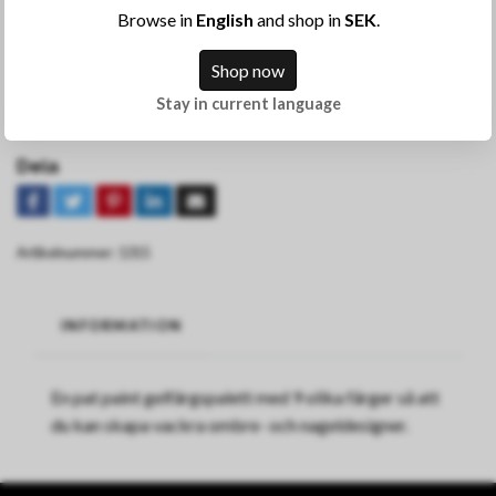
Browse in
English
and shop in
SEK
.
KÖP
Shop now
Stay in current language
Lägg till i önskelista
Dela
Artikelnummer:
1315
INFORMATION
En pat paint gelfärgspalett med 9 olika färger så att
du kan skapa vackra ombre- och nageldesigner.