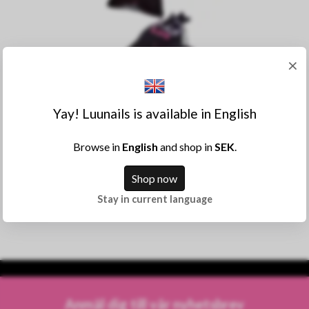
×
Yay! Luunails is available in English
Browse in
English
and shop in
SEK
.
Till produkten
Shop now
Julkalender 2026
Stay in current language
Slutsåld
Anmäl dig till vår nyhetsbrev