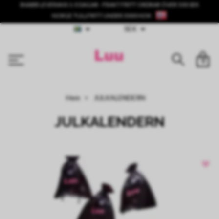
SNABB LEVERANS 1-3 DAGAR - FRAKT FRITT ORDRAR ÖVER 500 SEK
NORGE TULLFRITT UNDER 3000 NOK
SEK
0
Hem
JULKALENDERN
JULKALENDERN