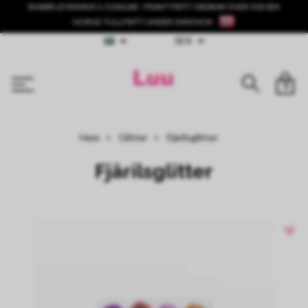
SNABB LEVERANS 1-3 DAGAR - FRAKT FRITT ORDRAR ÖVER 500 SEK
NORGE TULLFRITT UNDER 3000 NOK
SEK
0
Hem
Glitter
Fjärilsglitter
Fjärilsglitter