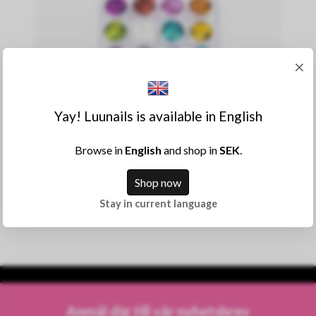
×
Yay! Luunails is available in English
Browse in
English
and shop in
SEK
.
Köp
Shop now
Holographic Butterfly Nail Art Glitter
Stay in current language
99:-
Anmäl dig till vår nyhetsbrev