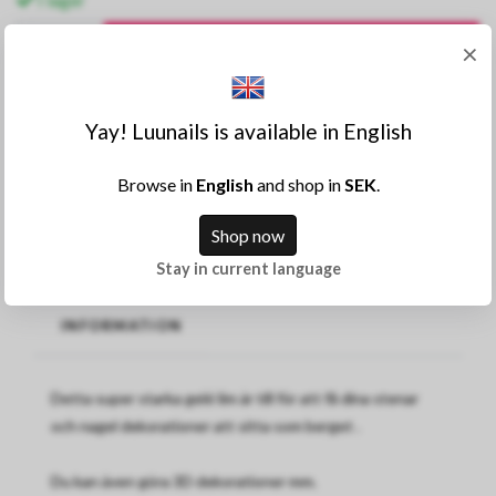
×
KÖP
Lägg till i önskelista
Yay! Luunails is available in English
Dela
Browse in
English
and shop in
SEK
.
Shop now
Artikelnummer:
1085
Stay in current language
INFORMATION
Detta super starka gelé lim är till för att få dina stenar
och nagel dekorationer att sitta som berget .
Du kan även göra 3D dekorationer mm.