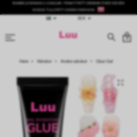
SNABB LEVERANS 1-3 DAGAR - FRAKT FRITT ORDRAR ÖVER 500 SEK
NORGE TULLFRITT UNDER 3000 NOK
SEK
0
Hem
Vätskor
Andra vätskor
Glue Gel