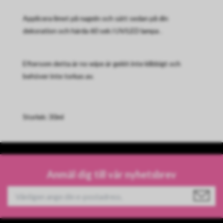
Applicera limet på nageln och sätt sedan på din
dekoration och härda 60 sek i UV/LED lampa .
Eftersom detta är no wipe är gelét inte klibbigt och
behöver inte torkas av.
Storlek: 30ml
Anmäl dig till vår nyhetsbrev