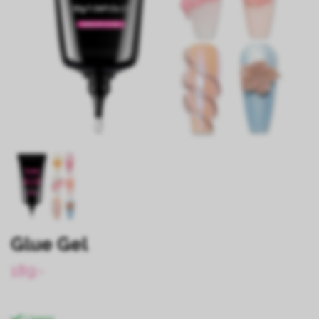
Glue Gel
189:-
I lager