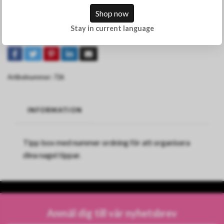
Shop now
Denna produkt är tyvärr slut i lager
Stay in current language
Dela
Artikelnummer:
726
INFORMATION
Tipp box med nummer ordning för att organisera
dina nagel tippar.
Anmäl dig till vår nyhetsbrev