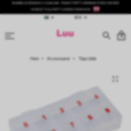
SNABB LEVERANS 1-3 DAGAR - FRAKT FRITT ORDRAR ÖVER 500 SEK
NORGE TULLFRITT UNDER 3000 NOK
SEK
0
Hem
Accessoarer
Tipp Låda