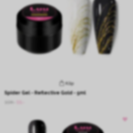
Köp
Spider Gel - Reflective Gold - 5ml
109:-
55:-