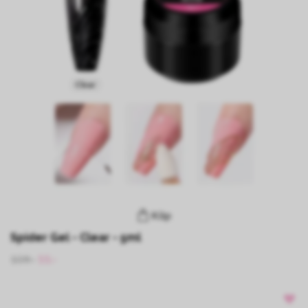
Köp
Spider Gel - Clear - 5ml
109:-
55:-