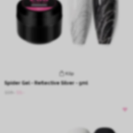
Köp
Spider Gel - Reflective Silver - 5ml
109:-
55:-