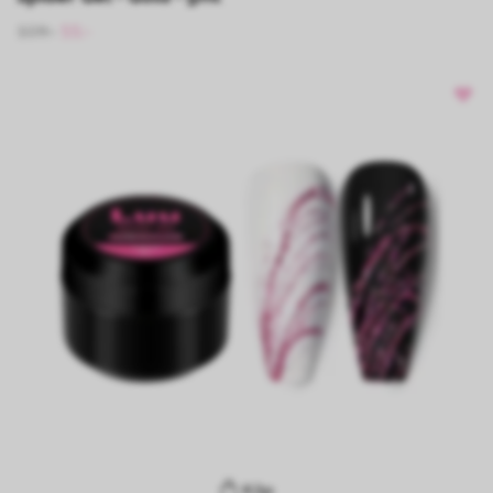
109:-
55:-
Köp