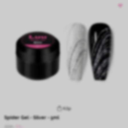
Köp
Spider Gel - Silver - 5ml
109:-
55:-