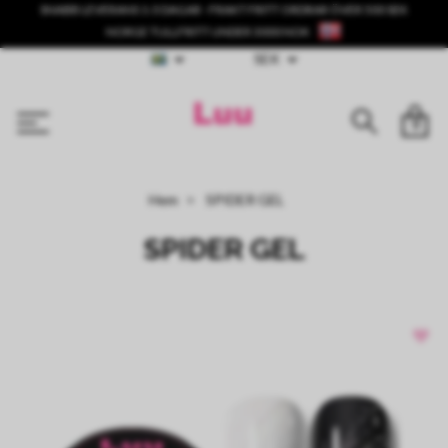
SNABB LEVERANS 1-3 DAGAR - FRAKT FRITT ORDRAR ÖVER 500 SEK
NORGE TULLFRITT UNDER 3000 NOK
SEK
0
Hem
SPIDER GEL
SPIDER GEL