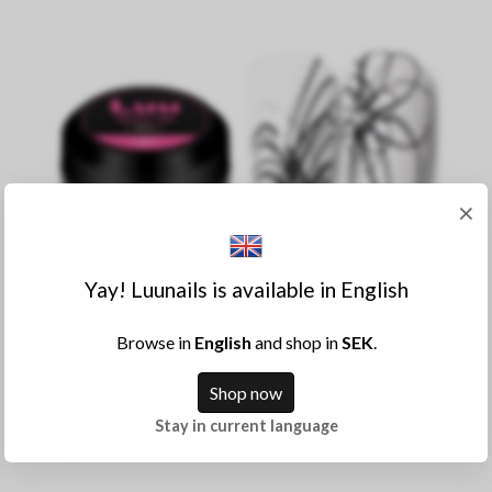
×
Yay! Luunails is available in English
Browse in
English
and shop in
SEK
.
Köp
Shop now
Spider Gel - Black - 5ml
Stay in current language
109:-
55:-