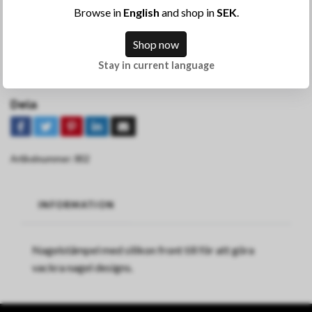
Browse in
English
and shop in
SEK
.
KÖP
Shop now
Stay in current language
Lägg till i önskelista
Dela
Artikelnummer:
802
INFORMATION
Nagelstämpel med silikon front till för att göra
vackra nagel designs.