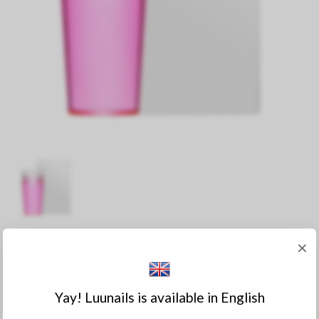
Nagelstämpel Med Silikon Front
×
49:-
Yay! Luunails is available in English
I lager