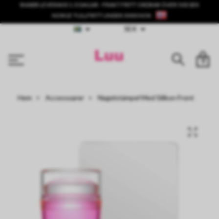
SNABB LEVERANS 1-3 DAGAR - FRAKT FRITT ORDRAR ÖVER 500 SEK
NORGE TULLFRITT UNDER 3000 NOK
SEK
0
Hem
Accessoarer
Nagelstämpel Med Silikon Front