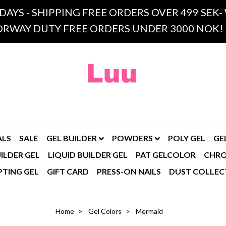
 DAYS - SHIPPING FREE ORDERS OVER 499 SE
RWAY DUTY FREE ORDERS UNDER 3000 NOK!
ALS
SALE
GEL BUILDER
POWDERS
POLY GEL
GE
ILDER GEL
LIQUID BUILDER GEL
PAT GELCOLOR
CHR
PTING GEL
GIFT CARD
PRESS-ON NAILS
DUST COLLEC
Home
Gel Colors
Mermaid