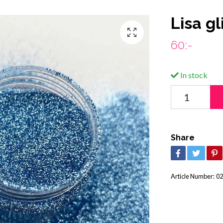
Lisa gl
60:-
In stock
Share
Article Number:
02