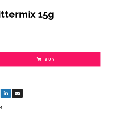
ittermix 15g
BUY
4