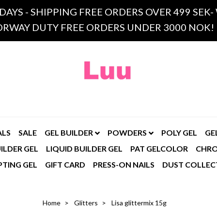
 DAYS - SHIPPING FREE ORDERS OVER 499 SE
RWAY DUTY FREE ORDERS UNDER 3000 NOK!
ALS
SALE
GEL BUILDER
POWDERS
POLY GEL
GE
ILDER GEL
LIQUID BUILDER GEL
PAT GELCOLOR
CHR
PTING GEL
GIFT CARD
PRESS-ON NAILS
DUST COLLEC
Home
Glitters
Lisa glittermix 15g