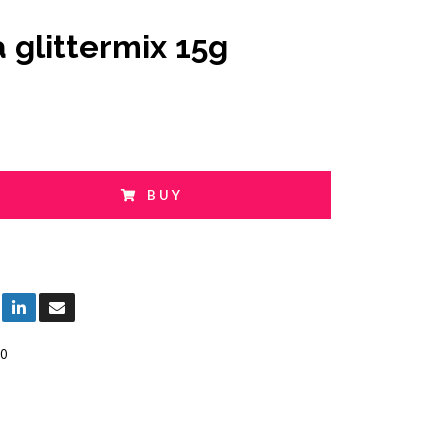
a glittermix 15g
BUY
0