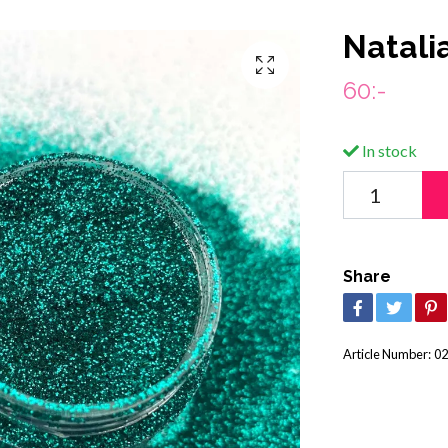
Natali
60:-
In stock
Share
Article Number:
02