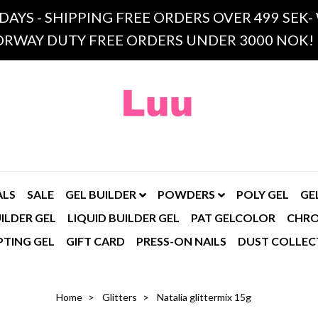
 DAYS - SHIPPING FREE ORDERS OVER 499 SE
RWAY DUTY FREE ORDERS UNDER 3000 NOK!
ALS
SALE
GEL BUILDER
POWDERS
POLY GEL
GE
ILDER GEL
LIQUID BUILDER GEL
PAT GELCOLOR
CHR
PTING GEL
GIFT CARD
PRESS-ON NAILS
DUST COLLEC
Home
Glitters
Natalia glittermix 15g