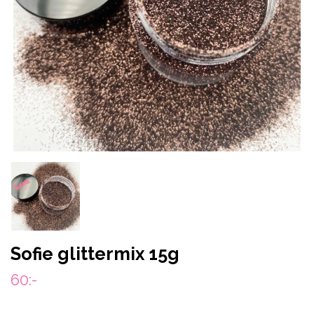
Sofie glittermix 15g
60:-