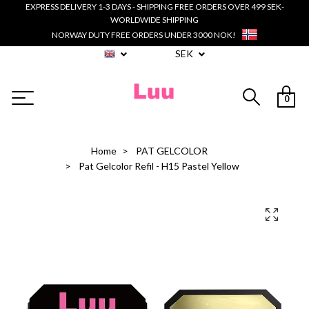
EXPRESS DELIVERY 1-3 DAYS - SHIPPING FREE ORDERS OVER 499 SEK-
WORLDWIDE SHIPPING
NORWAY DUTY FREE ORDERS UNDER 3000 NOK!
SEK
0
Home
PAT GELCOLOR
Pat Gelcolor Refil - H15 Pastel Yellow