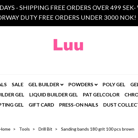
 DAYS - SHIPPING FREE ORDERS OVER 499 SE
RWAY DUTY FREE ORDERS UNDER 3000 NOK!
ALS
SALE
GEL BUILDER
POWDERS
POLY GEL
GE
ILDER GEL
LIQUID BUILDER GEL
PAT GELCOLOR
CHR
PTING GEL
GIFT CARD
PRESS-ON NAILS
DUST COLLEC
Home
Tools
Drill Bit
Sanding bands 180 grit 100 pcs brown