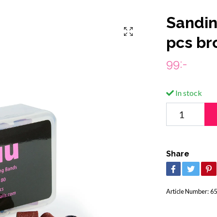
Sandin
pcs b
99:-
In stock
Share
Article Number:
65