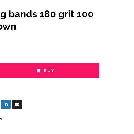
g bands 180 grit 100
rown
BUY
6