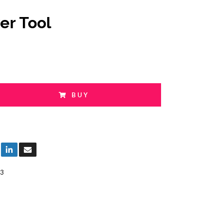
r Tool
BUY
3