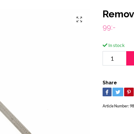
Remove
99:-
In stock
Share
Article Number:
98