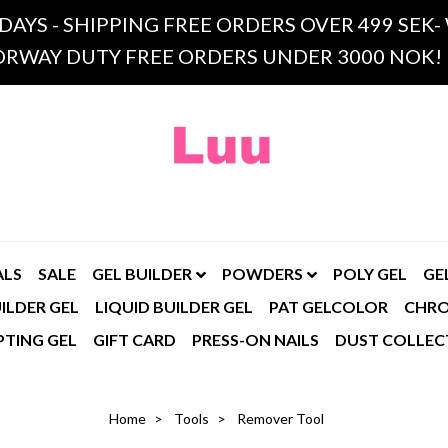
 DAYS - SHIPPING FREE ORDERS OVER 499 SE
RWAY DUTY FREE ORDERS UNDER 3000 NOK!
ALS
SALE
GEL BUILDER
POWDERS
POLY GEL
GE
ILDER GEL
LIQUID BUILDER GEL
PAT GELCOLOR
CHR
PTING GEL
GIFT CARD
PRESS-ON NAILS
DUST COLLEC
Home
Tools
Remover Tool